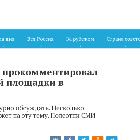
ма дня
Вся Россия
За рубежом
Страна совет
в прокомментировал
ой площадки в
урно обсуждать. Несколько
жет на эту тему. Полсотни СМИ