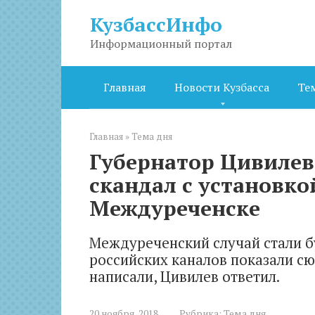
Перейти
КузбассИнфо
к
контенту
Информационный портал
Главная
Новости Кузбасса
Те
Главная
»
Тема дня
Губернатор Цивиле
скандал с установк
Междуреченске
Междуреченский случай стали б
российских каналов показали сю
написали, Цивилев ответил.
20 ноября, 2018
Рубрика:
Тема дня