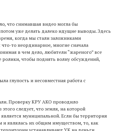
ло, что снимавшая видео могла бы
а потом уже делать далеко идущие выводы. Здесь
 время, когда мы стали заложниками
 что-то неординарное, многие сначала
понимая в чем дело, любители “жареного” все
ролики, чтобы поднять волну обсуждений,
ыла глупость и несовместная работа с
 дали. Проверку КРУ АКО проводило
этого следует, что земля, на которой
 является муниципальной. Если бы территория
и являлась их общим имуществом, то, как
 территории устанавливают УК на деньги