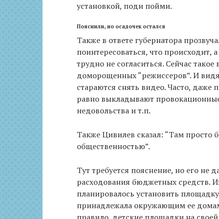
установкой, поди пойми.
Пояснили, но осадочек остался
Также в ответе губернатора прозвуча
поинтересоваться, что происходит, 
трудно не согласиться. Сейчас такое
доморощенных “режиссеров”. И видя
стараются снять видео. Часто, даже 
равно выкладывают провокационные 
недовольства и т.п.
Также Цивилев сказал: “Там просто б
общественностью”.
Тут требуется пояснение, но его не
расходования бюджетных средств. Из 
планировалось установить площадку
принадлежала окружающим ее домам 
правило, детские площадки на своей