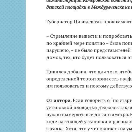
администрации Кемеровской области 
детской площадки в Междуреченске не
Губернатор Цивилев так прокоммент
– Стремление вывести и попробовать,
по крайней мере понятно – была попы
нарушено, – не было представителей
домов, тех, кто будет пользоваться 
Цивилев добавил, что для того, чтоб
определенной территории есть графи
им пользоваться и поэтому действую
От автора.
Если говорить о “по стар
установкой площадки делалась такая 
нужно вымерять все до сантиметра. В
ходе настоящей установки и располо
загадка. Хотя, что у чиновников на у