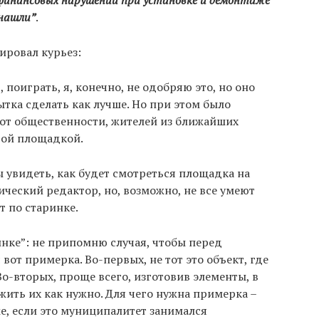
финансовых нарушений при установке и демонтаже
 нашли”
.
ировал курьез:
 поиграть, я, конечно, не одобряю это, но оно
тка сделать как лучше. Но при этом было
 от общественности, жителей из ближайших
этой площадкой.
ы увидеть, как будет смотреться площадка на
ческий редактор, но, возможно, не все умеют
т по старинке.
инке”: не припомню случая, чтобы перед
вот примерка. Во-первых, не тот это объект, где
о-вторых, проще всего, изготовив элементы, в
жить их как нужно. Для чего нужна примерка –
ме, если это муниципалитет занимался