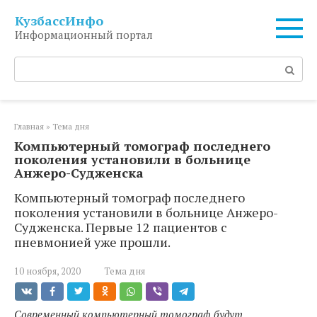
Перейти
КузбассИнфо
к
Информационный портал
контенту
Поиск:
Главная
»
Тема дня
Компьютерный томограф последнего
поколения установили в больнице
Анжеро-Судженска
Компьютерный томограф последнего
поколения установили в больнице Анжеро-
Судженска. Первые 12 пациентов с
пневмонией уже прошли.
10 ноября, 2020
Тема дня
Современный компьютерный томограф будут