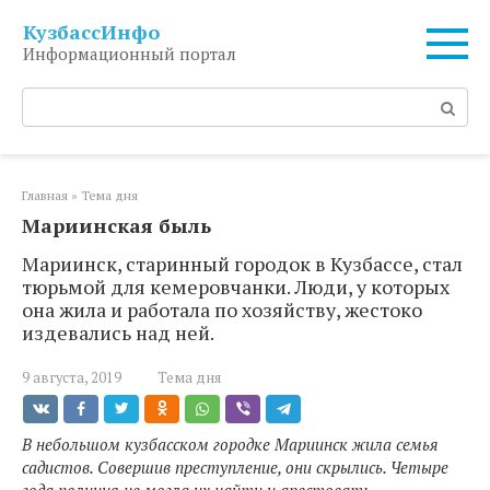
Перейти
КузбассИнфо
к
Информационный портал
контенту
Поиск:
Главная
»
Тема дня
Мариинская быль
Мариинск, старинный городок в Кузбассе, стал
тюрьмой для кемеровчанки. Люди, у которых
она жила и работала по хозяйству, жестоко
издевались над ней.
9 августа, 2019
Тема дня
В небольшом кузбасском городке Мариинск жила семья
садистов. Совершив преступление, они скрылись. Четыре