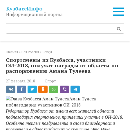
Перейти
КузбассИнфо
к
Информационный портал
контенту
Поиск:
Главная
»
Вся Россия
»
Спорт
Спортсмены из Кузбасса, участники
ОИ-2018, получат награды от области по
распоряжению Амана Тулеева
27 февраля, 2018
Спорт
Аман Тулеев
поблагодарил участников ОИ-2018
Губернатор Кузбасса от имени всех жителей области
поблагодарил спортсменов, принявших участие в ОИ-2018.
Особенно теплые поздравления и слова благодарности
прозвучали в адрес кузбасских хоккеистов. Это Илья