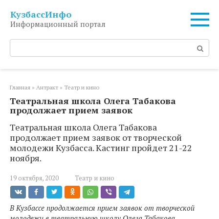
Перейти
КузбассИнфо
к
Информационный портал
контенту
Поиск:
Главная
»
Антракт
»
Театр и кино
Театральная школа Олега Табакова
продолжает прием заявок
Театральная школа Олега Табакова
продолжает прием заявок от творческой
молодежи Кузбасса. Кастинг пройдет 21-22
ноября.
19 октября, 2020
Театр и кино
В Кузбассе продолжается прием заявок от творческой
молодежи в театральную школу Олега Табакова,