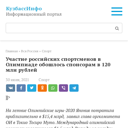
Перейти
КузбассИнфо
к
Информационный портал
контенту
Поиск:
Главная
»
Вся Россия
»
Спорт
Участие российских спортсменов в
Олимпиаде обошлось спонсорам в 120
млн рублей
30 июля, 2021
Спорт
]]>
На летние Олимпийские игры-2020 Япония потратила
приблизительно в $15,4 млрд, заявил глава оргкомитета
ОИ в Токио Тосиро Муто. Международный олимпийский