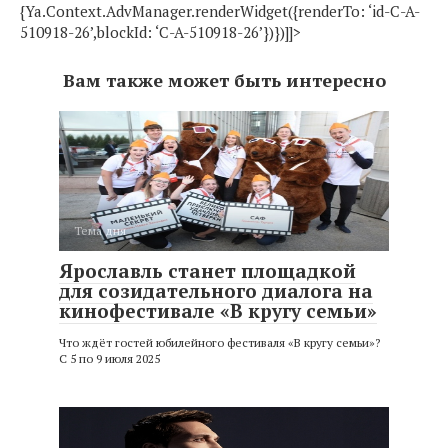
{Ya.Context.AdvManager.renderWidget({renderTo: ‘id-C-A-
510918-26’,blockId: ‘C-A-510918-26’})})]]>
Вам также может быть интересно
Тема дня
Ярославль станет площадкой
для созидательного диалога на
кинофестивале «В кругу семьи»
Что ждёт гостей юбилейного фестиваля «В кругу семьи»?
С 5 по 9 июля 2025