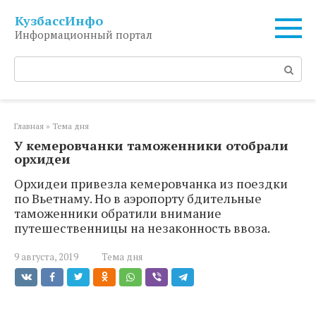
Перейти
КузбассИнфо
к
Информационный портал
контенту
Поиск:
Главная
»
Тема дня
У кемеровчанки таможенники отобрали
орхидеи
Орхидеи привезла кемеровчанка из поездки
по Вьетнаму. Но в аэропорту бдительные
таможенники обратили внимание
путешественницы на незаконность ввоза.
9 августа, 2019
Тема дня