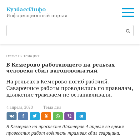
Перейти
КузбассИнфо
к
Информационный портал
контенту
Поиск:
Главная
»
Тема дня
В Кемерово работающего на рельсах
человека сбил вагоновожатый
На рельсах в Кемерово погиб рабочий.
Саварочные работы проводились по правилам,
движение трамваем не останавливали.
4 апреля, 2020
Тема дня
В Кемерово на проспекте Шахтеров 4 апреля во время
проведения работ водитель трамвая сбил сварщика.