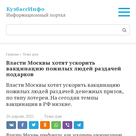
Перейти
КузбассИнфо
к
Информационный портал
контенту
Поиск:
Главная
»
Тема дня
Власти Москвы хотят ускорить
вакцинацию пожилых людей раздачей
подарков
Власти Москвы хотят ускорить вакцинацию
пожилых людей раздачей денежных призов,
по типу лотереи. На сегодня темпы
вакцинации в РФ низкие.
26 апреля, 2021
Тема дня
Власти Москвы придумали, как ускорить иммунизацию