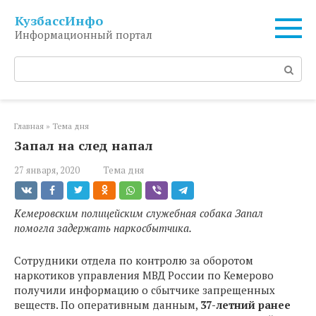
Перейти
КузбассИнфо
к
Информационный портал
контенту
Поиск:
Главная
»
Тема дня
Запал на след напал
27 января, 2020
Тема дня
Кемеровским полицейским служебная собака Запал
помогла задержать наркосбытчика.
Сотрудники отдела по контролю за оборотом
наркотиков управления МВД России по Кемерово
получили информацию о сбытчике запрещенных
веществ. По оперативным данным,
37-летний ранее