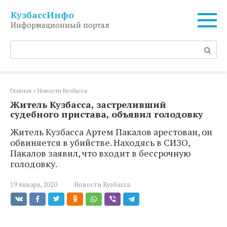
Перейти
КузбассИнфо
к
Информационный портал
контенту
Поиск:
Главная
»
Новости Кузбасса
Житель Кузбасса, застреливший
судебного пристава, объявил голодовку
Житель Кузбасса Артем Пакалов арестован, он
обвиняется в убийстве. Находясь в СИЗО,
Пакалов заявил, что входит в бессрочную
голодовку.
19 января, 2020
Новости Кузбасса