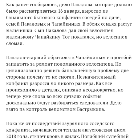
Как ранее сообщалось, дело Пакалова, которое должно
было рассматриваться 16 января, выросло из
банального бытового конфликта соседей по даче,
семей Пакаловых и Чапайкиных. В обеих семьях растут
мальчишки. Сын Пакалова дал свой велосипед
маленькому Чапайкину. Тот покатался, но велосипед
сломал.
Пакалов-старший обратился к Чапайкиным с просьбой
заплатить за ремонт поломанного велосипеда. Но
цивилизованно решить банальнейшую проблему две
стороны почему-то не смогли. Незначительный
конфликт разросся до дикого размера. Как все
происходило в деталях, описано неоднократно, но
теперь уже снова во всех деталях события
досконально будут разбираться следователи. Дело
взято на контроль ведомством Бастрыкина.
Пока же от последствий заурядного соседского
конфликта, начавшегося теплым августовским днем
2018 года, стынет кровь в жилах. Погибший судебный