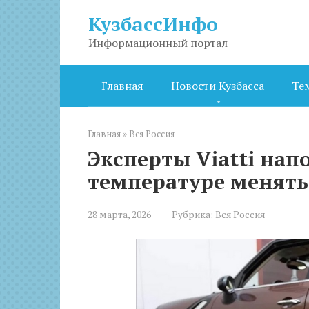
Перейти
КузбассИнфо
к
контенту
Информационный портал
Главная
Новости Кузбасса
Те
Главная
»
Вся Россия
Эксперты Viatti нап
температуре менят
28 марта, 2026
Рубрика:
Вся Россия