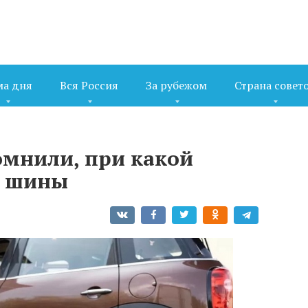
ма дня
Вся Россия
За рубежом
Страна совет
омнили, при какой
ь шины