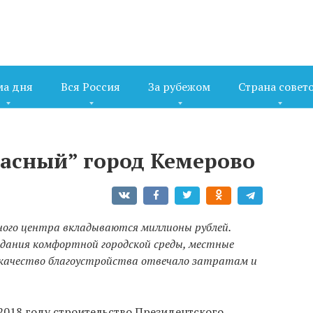
ма дня
Вся Россия
За рубежом
Страна совет
пасный” город Кемерово
ного центра вкладываются миллионы рублей.
дания комфортной городской среды, местные
 качество благоустройства отвечало затратам и
 2018 году строительство Президентского