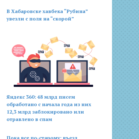
В Хабаровске хавбека “Рубина”
увезли с поля на “скорой”
Яндекс 360: 48 млрд писем
обработано с начала года из них
12,3 млрд заблокировано или
отравлено в спам
Пока все по-старому: въезд