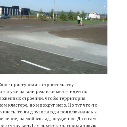
айоне приступили к строительству
дится уже начали реализовывать идеи по
ложенных строений, чтобы территория
м кластере, но и вокруг него. Но тут что-то
ончилась, то ли другие люди подключились к
ешение, на мой взгляд, неудачное. Да и сам
сто удручает. Где архитектор города такую