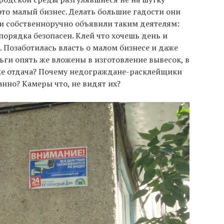
это малый бизнес. Делать большие гадости они
сти собственноручно объявили таким деятелям:
порядка безопасен. Клей что хочешь день и
в. Позаботилась власть о малом бизнесе и даже
ньги опять же вложены в изготовление вывесок, в
 же отдача? Почему недограждане-расклейщики
нно? Камеры что, не видят их?