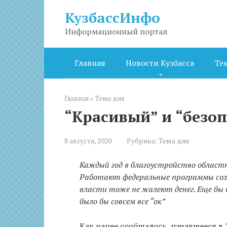
Перейти
КузбассИнфо
к
контенту
Информационный портал
Главная
Новости Кузбасса
Те
Главная
»
Тема дня
“Красивый” и “безо
8 августа, 2020
Рубрика:
Тема дня
Каждый год в благоустройство област
Работают федеральные программы соз
власти тоже не жалеют денег. Еще бы
было бы совсем все “ок”
Как ранее сообщалось, начавшееся в