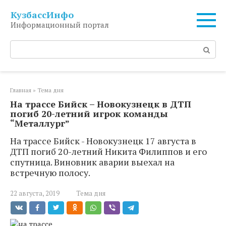
Перейти
КузбассИнфо
к
Информационный портал
контенту
Поиск:
Главная
»
Тема дня
На трассе Бийск – Новокузнецк в ДТП
погиб 20-летний игрок команды
“Металлург”
На трассе Бийск - Новокузнецк 17 августа в
ДТП погиб 20-летний Никита Филиппов и его
спутница. Виновник аварии выехал на
встречную полосу.
22 августа, 2019
Тема дня