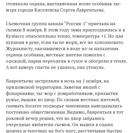
столкнула охрана, выставленная возле особняка экс-
мэра города Киселевска Сергея Лаврентьева.
Съемочная группа канала “Россия-1” приехала на
съемки 8 ноября. В этом году зима припозднилась и в
Кузбассе относительно тепло, температура +1. Но для
купания в реке, если ты не морж, все же холодновато.
Журналисту, оказавшемуся в воде из-за нападения
охраны особняка, местные жители помогли с
одеждой, парня переодели в сухое и обогрели в тепле.
А вот камеру спасти не удалось, она утонула.
Лаврентьева застрелили в ночь на 1 ноября, на
придомовой территории. Заметив людей с
фонариками, экс-мэр с домработником, прихватив
ружье, вышли во двор. По словам местных жителей,
снимать богатое подворье чиновника наведывались
постоянно общественники. Видимо, Лаврентьев в тот
роковой вечер решил, что во двор забрались
очередные любители съемок. Он вышел в одних
шортах и тапочках на босу ногу, рассчитывая быстро