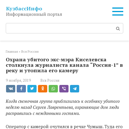
Перейти
КузбассИнфо
к
Информационный портал
контенту
Поиск:
Главная
»
Вся Россия
Охрана убитого экс-мэра Киселевска
столкнула журналиста канала “Россия-1” в
реку и утопила его камеру
9 ноября, 2019
Вся Россия
Когда съемочная группа приблизилась к особняку убитого
неделю назад Сергея Лаврентьева, охраняющие дом люди
расправились с нежданными гостями.
Оператор с камерой очутился в речке Чумыш. Туда его