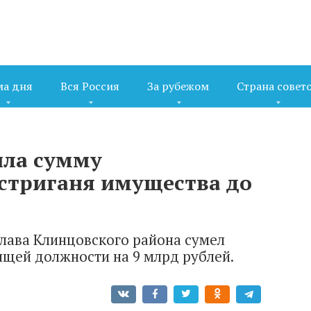
ма дня
Вся Россия
За рубежом
Страна совет
ила сумму
стриганя имущества до
-глава Клинцовского района сумел
ящей должности на 9 млрд рублей.