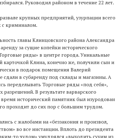
бирался. Руководил районом в течение 22 лет.
развале крупных предприятий, узурпации всего
х с криминалом.
льность главы Клинцовского района Александра
 аренду за сущие копейки исторического
Торговые ряды» в центре города. Уникальные
й карточкой Клина, конечно же, получили сын и
ически в подарок помещения Валерий
 сдали в субаренду под склады и магазины. А
сь переделывать Торговые ряды «под себя»,
 разрешений. В результате варварского
е время исторический памятник был изуродован
его проходит до сих пор с большим трудом.
ались с жалобами на «беззакония и произвол,
вом» во все инстанции. Вплоть до президента
аким-то чудом» умудрялся «выходить сухим из