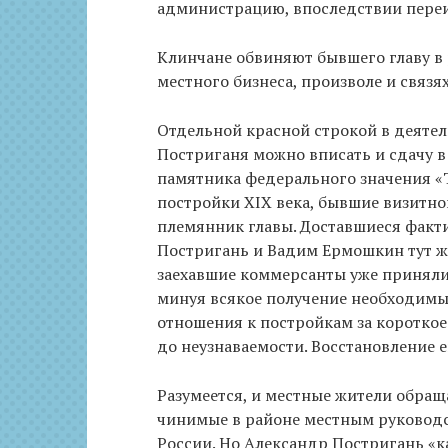
администрацию, впоследствии переиз
Клинчане обвиняют бывшего главу в 
местного бизнеса, произволе и связя
Отдельной красной строкой в деяте
Постриганя можно вписать и сдачу в
памятника федерального значения «
постройки ХIХ века, бывшие визитно
племянник главы. Доставшиеся факт
Постригань и Вадим Ермошкин тут же
заехавшие коммерсанты уже приняли
минуя всякое получение необходимых
отношения к постройкам за коротко
до неузнаваемости. Восстановление 
Разумеется, и местные жители обращ
чинимые в районе местным руководст
России. Но Александр Постригань «к