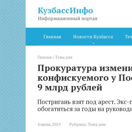
Перейти
КузбассИнфо
к
контенту
Информационный портал
Главная
Новости Кузбасса
Те
Главная
»
Тема дня
Прокуратура измен
конфискуемого у По
9 млрд рублей
Постригань взят под арест. Экс
обогатиться за годы на руковод
4 июня, 2019
Рубрика:
Тема дня