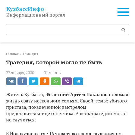
Перейти
КузбассИнфо
к
Информационный портал
контенту
Поиск:
Главная
»
Тема дня
Трагедия, которой могло не быть
22 января, 2020
Тема дня
Житель Кузбасса,
45-летний Артем Пакалов,
поломал
жизнь сразу нескольким семьям. Своей, семье убитого
пристава, покалеченной выстрелом
представительнице ответчика. А ведь трагедии могло
не случиться.
В Новокузнецк, где 16 января во время слушания по