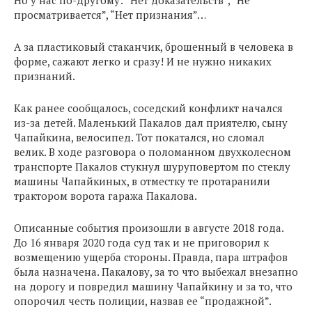
Но у нас по-другому: “Нет доказательств”, “Не
просматривается”, “Нет признания”…
А за пластиковый стаканчик, брошенный в человека в
форме, сажают легко и сразу! И не нужно никаких
признаний.
Как ранее сообщалось, соседский конфликт начался
из-за детей. Маленький Пакалов дал приятелю, сыну
Чапайкина, велосипед. Тот покатался, но сломал
велик. В ходе разговора о поломанном двухколесном
транспорте Пакалов стукнул шуруповертом по стеклу
машины Чапайкиных, в отместку те протаранили
трактором ворота гаража Пакалова.
Описанные события произошли в августе 2018 года.
До 16 января 2020 года суд так и не приговорил к
возмещению ущерба стороны. Правда, пара штрафов
была назначена. Пакалову, за то что выбежал внезапно
на дорогу и повредил машину Чапайкину и за то, что
опорочил честь полиции, назвав ее “продажной”.