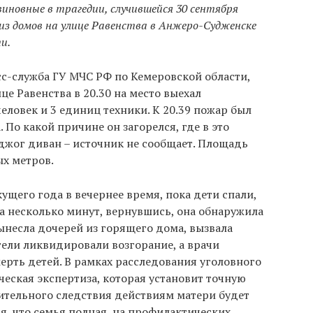
виновные в
трагедии, случившейся 30 сентября
м из домов на улице Равенства в Анжеро-Судженске
и.
с-служба ГУ МЧС РФ по Кемеровской области,
це Равенства в 20.30 на место выехал
человек и 3 единиц техники. К 20.39 пожар был
 По какой причине он загорелся, где в это
оджог диван – источник не сообщает. Площадь
ых метров.
кущего года в вечернее время, пока дети спали,
а несколько минут, вернувшись, она обнаружила
несла дочерей из горящего дома, вызвала
ели ликвидировали возгорание, а врачи
рть детей. В рамках расследования уголовного
ческая экспертиза, которая установит точную
ительного следствия действиям матери будет
я, что семья полная, на профилактических