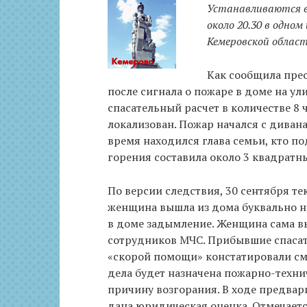
Устанавливаются 
около 20.30 в одно
Кемеровской област
Как сообщила прес
после сигнала о пожаре в доме на ули
спасательный расчет в количестве 8 
локализован. Пожар начался с дивана.
время находился глава семьи, кто п
горения составила около 3 квадратн
По версии следствия, 30 сентября те
женщина вышла из дома буквально н
в доме задымление. Женщина сама вы
сотрудников МЧС. Прибывшие спасат
«скорой помощи» констатировали сме
дела будет назначена пожарно-техни
причину возгорания. В ходе предвар
дана юридическая оценка. Отмечаетс