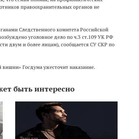
аботников правоохранительных органов не
ганами Следственного комитета Российской
озбуждено уголовное дело по ч.3 ст.109 УК РФ
ти двум и более лицам), сообщается СУ СКР по
й вишни» Госдума ужесточит наказание.
жет быть интересно
Тема дня