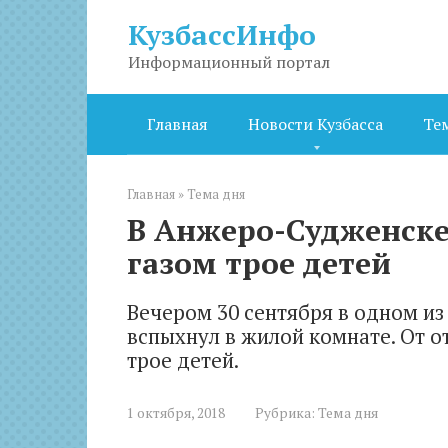
Перейти
КузбассИнфо
к
контенту
Информационный портал
Главная
Новости Кузбасса
Те
Главная
»
Тема дня
В Анжеро-Судженске
газом трое детей
Вечером 30 сентября в одном и
вспыхнул в жилой комнате. От о
трое детей.
1 октября, 2018
Рубрика:
Тема дня