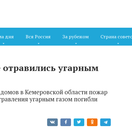
ма дня
Вся Россия
За рубежом
Страна совет
 отравились угарным
з домов в Кемеровской области пожар
травления угарным газом погибли