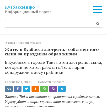
Перейти
КузбассИнфо
к
Информационный портал
контенту
Поиск:
Главная
»
Новости Кузбасса
Житель Кузбасса застрелил собственного
сына за праздный образ жизни
В Кузбассе в городе Тайга отец застрелил сына,
который не хотел работать. Тело парня
обнаружили в лесу грибники.
18 сентября, 2018
Новости Кузбасса
Житель Тайги постоянно конфликтовал с родным сыном.
Угрозу убить отпрыска, если тот не возьмется за ум,
отец в конце концов выполнил.