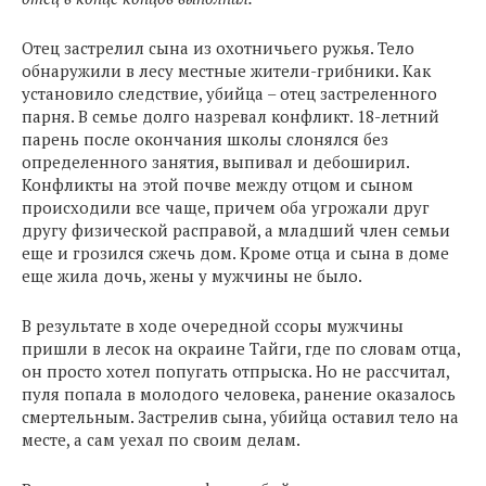
Отец застрелил сына из охотничьего ружья. Тело
обнаружили в лесу местные жители-грибники. Как
установило следствие, убийца – отец застреленного
парня. В семье долго назревал конфликт. 18-летний
парень после окончания школы слонялся без
определенного занятия, выпивал и дебоширил.
Конфликты на этой почве между отцом и сыном
происходили все чаще, причем оба угрожали друг
другу физической расправой, а младший член семьи
еще и грозился сжечь дом. Кроме отца и сына в доме
еще жила дочь, жены у мужчины не было.
В результате в ходе очередной ссоры мужчины
пришли в лесок на окраине Тайги, где по словам отца,
он просто хотел попугать отпрыска. Но не рассчитал,
пуля попала в молодого человека, ранение оказалось
смертельным. Застрелив сына, убийца оставил тело на
месте, а сам уехал по своим делам.