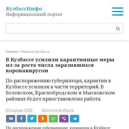
Перейти
КузбассИнфо
к
Информационный портал
контенту
Поиск:
Главная
»
Новости Кузбасса
В Кузбассе усилили карантинные меры
из-за роста числа заразившихся
коронавирусом
По распоряжению губернатора, карантин в
Кузбассе усилили в части территорий. В
Беловском, Краснобродском и Мысковском
районах будет приостановлена работа.
20 апреля, 2020
Новости Кузбасса
По распоряжению губернатора, карантин в Кузбассе