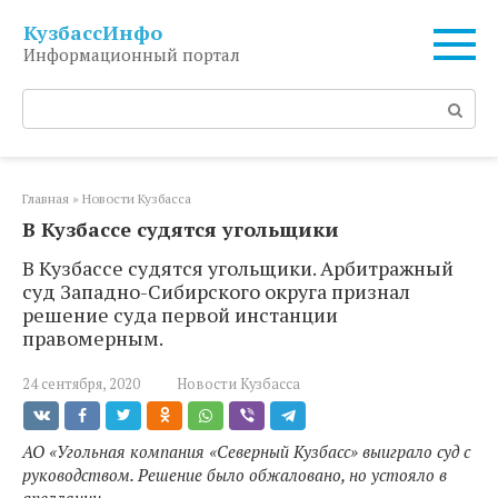
Перейти
КузбассИнфо
к
Информационный портал
контенту
Поиск:
Главная
»
Новости Кузбасса
В Кузбассе судятся угольщики
В Кузбассе судятся угольщики. Арбитражный
суд Западно-Сибирского округа признал
решение суда первой инстанции
правомерным.
24 сентября, 2020
Новости Кузбасса
АО «Угольная компания «Северный Кузбасс» выиграло суд с
руководством. Решение было обжаловано, но устояло в