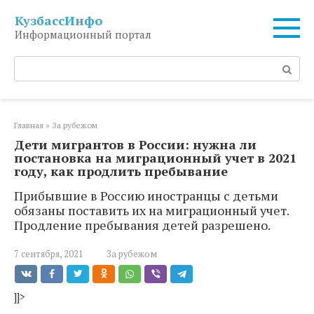
Перейти
КузбассИнфо
к
Информационный портал
контенту
Поиск:
Главная
»
За рубежом
Дети мигрантов в России: нужна ли
постановка на миграционный учет в 2021
году, как продлить пребывание
Прибывшие в Россию иностранцы с детьми
обязаны поставить их на миграционный учет.
Продление пребывания детей разрешено.
7 сентября, 2021
За рубежом
]]>