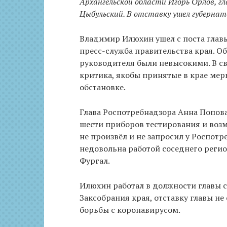
Архангельской области Игорь Орлов, г
Цыбульский. В отставку ушел губерна
Владимир Илюхин ушел с поста глав
пресс-служба правительства края. Об
руководителя были невысокими. В с
критика, якобы принятые в крае ме
обстановке.
Глава Роспотребнадзора Анна Попова
шести приборов тестирования и воз
не произвёл и не запросил у Роспотр
недовольна работой соседнего регио
Фургал.
Илюхин работал в должности главы с
Заксобрания края, отставку главы не
борьбы с коронавирусом.