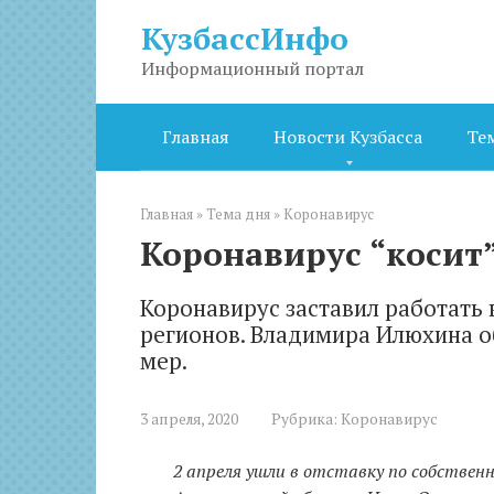
Перейти
КузбассИнфо
к
контенту
Информационный портал
Главная
Новости Кузбасса
Те
Главная
»
Тема дня
»
Коронавирус
Коронавирус “косит
Коронавирус заставил работать
регионов. Владимира Илюхина о
мер.
3 апреля, 2020
Рубрика:
Коронавирус
2 апреля ушли в отставку по собствен