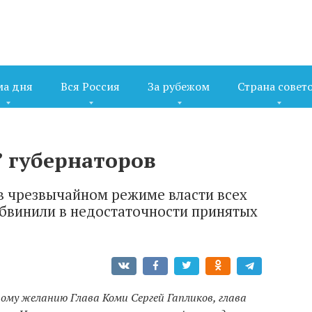
ма дня
Вся Россия
За рубежом
Страна совет
” губернаторов
 в чрезвычайном режиме власти всех
бвинили в недостаточности принятых
ному желанию Глава Коми Сергей Гапликов, глава