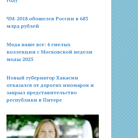
году
ЧМ-2018 обошелся России в 683
млрд рублей
Мода наше все: 4 смелых
коллекции с Московской недели
моды 2025
Новый губернатор Хакасии
отказался от дорогих иномарок и
закрыл представительство
республики в Питере